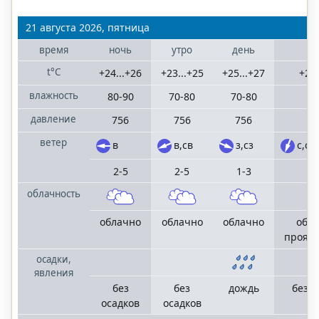
21 августа 2026, пятница
время
ночь
утро
день
ве
t°C
+24...+26
+23...+25
+25...+27
+25.
влажность
80-90
70-80
70-80
70
давление
756
756
756
7
ветер
в
в,св
з,сз
с,св
2-5
2-5
1-3
1
облачность
облачно
облачно
облачно
обла
прояс
осадки,
явления
без
без
дождь
без о
осадков
осадков