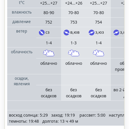
t°C
+25...+27
+24...+26
+25...+27
+25.
влажность
80-90
70-80
70-80
70
давление
752
753
754
7
ветер
сз
в,юв
з,юз
з,юз
1-4
1-3
1-4
1
облачность
облачно
облачно
облачно
обла
прояс
осадки,
явления
без
без
без
во 2-й 
осадков
осадков
осадков
до
восход солнца: 5:29 заход: 19:19 рассвет: 5:00 наступле
темноты: 19:48 долгота: 13 ч 49 м