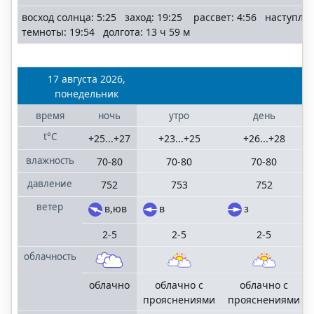
восход солнца: 5:25 заход: 19:25 рассвет: 4:56 наступле
темноты: 19:54 долгота: 13 ч 59 м
17 августа 2026,
понедельник
время
ночь
утро
день
t°C
+25...+27
+23...+25
+26...+28
влажность
70-80
70-80
70-80
давление
752
753
752
ветер
в,юв
в
з
2-5
2-5
2-5
облачность
облачно
облачно с
облачно с
прояснениями
прояснениями