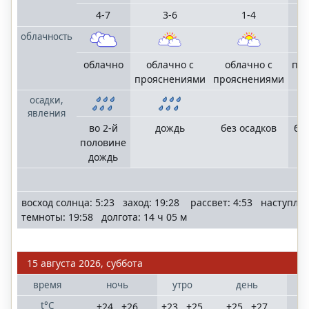
4-7
3-6
1-4
Ростов-на-Дону
облачность
Ростовская
область
облачно
облачно с
облачно с
пе
прояснениями
прояснениями
осадки,
Санкт-
явления
Петербург
во 2-й
дождь
без осадков
без
Ленинградская
половине
область
дождь
©
"SochiMeteo.ru"
восход солнца: 5:23 заход: 19:28 рассвет: 4:53 наступле
2006
темноты: 19:58 долгота: 14 ч 05 м
—
2025
mail
terrameteo.ru
15 августа 2026, суббота
политика
конфиденциальности
время
ночь
утро
день
t°C
+24...+26
+23...+25
+25...+27
+