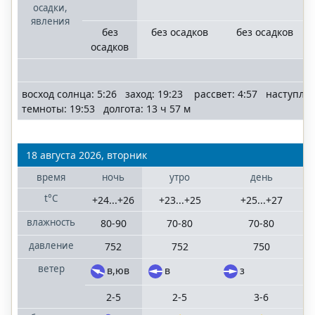
осадки,
явления
без
без осадков
без осадков
осадков
восход солнца: 5:26 заход: 19:23 рассвет: 4:57 наступле
темноты: 19:53 долгота: 13 ч 57 м
18 августа 2026, вторник
время
ночь
утро
день
t°C
+24...+26
+23...+25
+25...+27
влажность
80-90
70-80
70-80
давление
752
752
750
ветер
в,юв
в
з
2-5
2-5
3-6