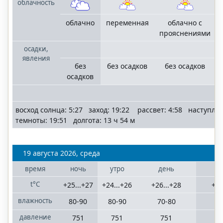
облачность
облачно
переменная
облачно с
прояснениями
осадки,
явления
без
без осадков
без осадков
осадков
восход солнца: 5:27 заход: 19:22 рассвет: 4:58 наступле
темноты: 19:51 долгота: 13 ч 54 м
19 августа 2026, среда
время
ночь
утро
день
в
t°C
+25...+27
+24...+26
+26...+28
+26
влажность
80-90
80-90
70-80
8
давление
751
751
751