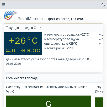
☰
Погода
в
SochiMeteo.ru
Прогноз погоды в Сочи
аэропортах
Текущая погода в Сочи
Прогноз
солнечного
температура воздуха:
+26°C
вла
УФ-
+26°C
температура воздуха
атм
индекса
ощущается как:
+29°C
точка росы:
+25°C
Погода
21:30 - 06.08.2026
в
данные метеослужбы аэропорта Сочи (Адлер) на: 21:30 -
городах
06.08.2026
и
населенных
пунктах
Космическая погода
Сочи
населенные
Сила текущих геомагнитных возмущений (магнитная
Текущи
пункты
буря)
(S) и р
Большого Сочи
G