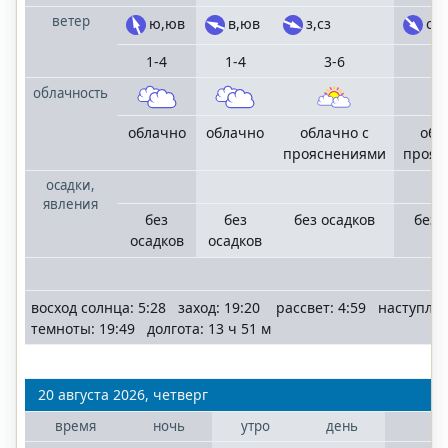
ветер
ю,юв
в,юв
з,сз
сз
1-4
1-4
3-6
облачность
облачно
облачно
облачно с
обл
прояснениями
прояс
осадки,
явления
без
без
без осадков
без 
осадков
осадков
восход солнца: 5:28 заход: 19:20 рассвет: 4:59 наступле
темноты: 19:49 долгота: 13 ч 51 м
20 августа 2026, четверг
время
ночь
утро
день
ве