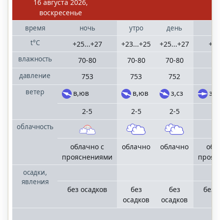
16 августа 2026,
воскресенье
время
ночь
утро
день
в
t°C
+25...+27
+23...+25
+25...+27
+26
влажность
70-80
70-80
70-80
7
давление
753
753
752
ветер
в,юв
в,юв
з,сз
з
2-5
2-5
2-5
облачность
облачно с
облачно
облачно
обл
прояснениями
прояс
осадки,
явления
без осадков
без
без
без 
осадков
осадков