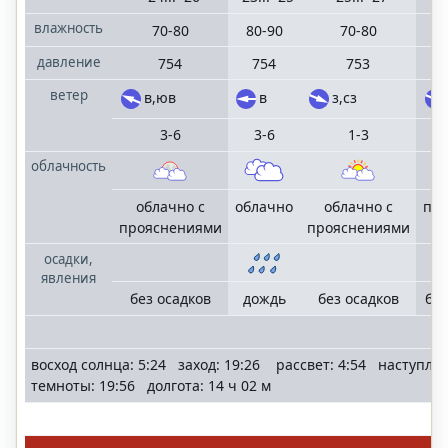
влажность
70-80
80-90
70-80
давление
754
754
753
ветер
в,юв
в
з,сз
3-6
3-6
1-3
облачность
облачно с
облачно
облачно с
пе
прояснениями
прояснениями
осадки,
явления
без осадков
дождь
без осадков
без
восход солнца: 5:24 заход: 19:26 рассвет: 4:54 наступле
темноты: 19:56 долгота: 14 ч 02 м